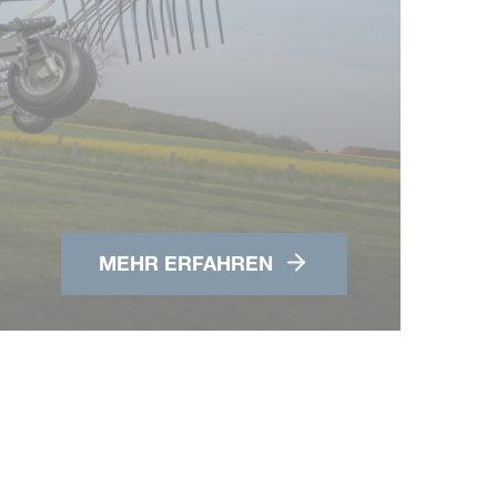
Vi
Te
MEHR ERFAHREN