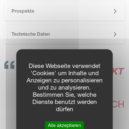
SKIP BROCHURE
Prospekte
Technische Daten
Diese Webseite verwendet
NEHMEN SIE KONTAKT
'Cookies' um Inhalte und
AUF!
Anzeigen zu personalisieren
und zu analysieren.
UNSERE VICON
Bestimmen Sie, welche
Dienste benutzt werden
HÄNDLER FREUEN SICH
dürfen
IHNEN
WEITERZUHELFEN
Alle akzeptieren