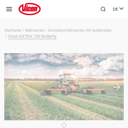
Cookie-Einstellungen
DE
Skip to main content
Search
Select 
Startseite
Mähwerke
Scheibenmähwerke mit Aufbereiter
Vicon EXTRA 700 Butterfly