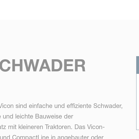
Skip to main content
SCHWADER
icon sind einfache und effiziente Schwader,
te und leichte Bauweise der
tz mit kleineren Traktoren. Das Vicon-
 und CompactLine in angebauter oder