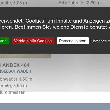
breite, 3,05 m
Arbeitsbreite, 2,60 m
ldurchmesser
Kreiseldurchmesser
verwendet 'Cookies' um Inhalte und Anzeigen zu
sieren. Bestimmen Sie, welche Dienste benutzt 
eren
Verbiete alle Cookies
Personalisieren
Datenschu
 ANDEX 464
EISELSCHWADER
schwader 4,60 m
breite, 3,65 m
ldurchmesser