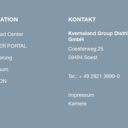
GATION
KONTAKT
Kverneland Group Distri
ad Center
GmbH
ER PORTAL
Coesterweg 25
59494 Soest
erung
sum
Tel.: + 49 2921 3699-0
ON
Impressum
Karriere