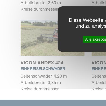
Arbeitsbreite, 2,60 m
Arbeits
Kreiseldurchmesser
Kreise
Diese Webseite 
und zu analy
Alle akzepti
VICON ANDEX 424
VICON
EINKREISELSCHWADER
EINKR
Seitenschwader, 4,20 m
Seiten
Arbeitsbreite, 3,35 m
Arbeits
Kreiseldurchmesser
Kreise