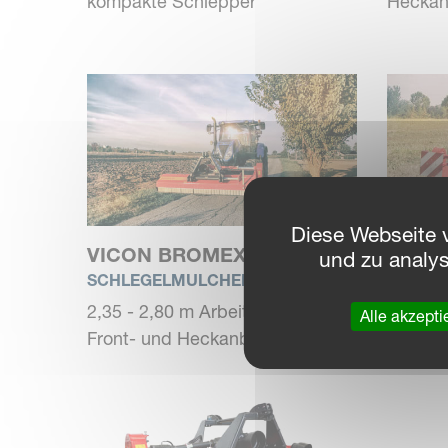
kompakte Schlepper
Hecka
Diese Webseite 
VICON BROMEX PF
VICO
und zu analy
SCHLEGELMULCHER
SCHLE
2,35 - 2,80 m Arbeitsbreite,
2,35 - 
Alle akzepti
Front- und Heckanbau
Hecka