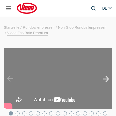
Cookie-Einstellungen
DE
Skip to main content
Search
Select 
Startseite
Rundballenpressen
Non-Stop Rundballenpressen
Vicon FastBale Premium
SKIP VIDEO
S