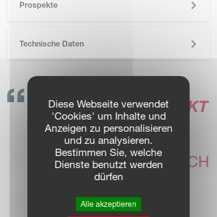
Prospekte
Technische Daten
NEHMEN SIE KONTAKT
Diese Webseite verwendet
'Cookies' um Inhalte und
AUF!
Anzeigen zu personalisieren
UNSERE VICON
und zu analysieren.
Bestimmen Sie, welche
HÄNDLER FREUEN SICH
Dienste benutzt werden
IHNEN
dürfen
WEITERZUHELFEN
Alle akzeptieren