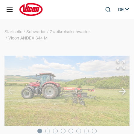
Cookie-Einstellungen
DE
Skip to main content
Search
Select 
Startseite
Schwader
Zweikreiselschwader
Vicon ANDEX 644 M