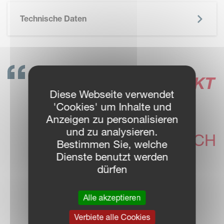
Technische Daten
NEHMEN SIE KONTAKT
Diese Webseite verwendet
AUF!
'Cookies' um Inhalte und
UNSERE VICON
Anzeigen zu personalisieren
und zu analysieren.
HÄNDLER FREUEN SICH
Bestimmen Sie, welche
IHNEN
Dienste benutzt werden
dürfen
WEITERZUHELFEN
Alle akzeptieren
Verbiete alle Cookies