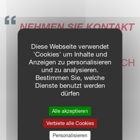
NEHMEN SIE KONTAKT
AUF!
Diese Webseite verwendet
UNSERE VICON
'Cookies' um Inhalte und
HÄNDLER FREUEN SICH
Anzeigen zu personalisieren
und zu analysieren.
IHNEN
Bestimmen Sie, welche
WEITERZUHELFEN
Dienste benutzt werden
dürfen
Alle akzeptieren
HÄNDLERSUCHE
Verbiete alle Cookies
Personalisieren