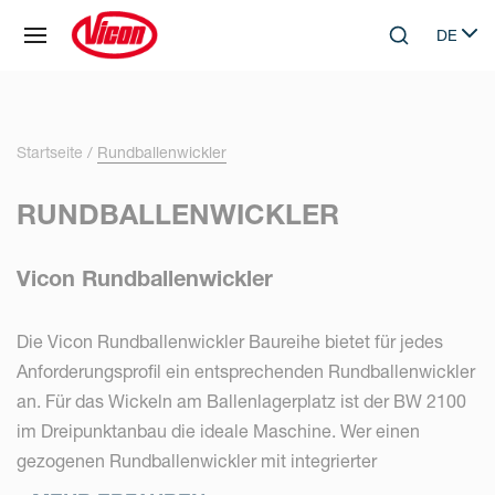
Cookie-Einstellungen
DE
Skip to main content
Search
Select 
Startseite
Rundballenwickler
RUNDBALLENWICKLER
Vicon Rundballenwickler
Die Vicon Rundballenwickler Baureihe bietet für jedes
Anforderungsprofil ein entsprechenden Rundballenwickler
an. Für das Wickeln am Ballenlagerplatz ist der BW 2100
im Dreipunktanbau die ideale Maschine. Wer einen
gezogenen Rundballenwickler mit integrierter
Ladevorrichtung sucht findet mit dem BW 2400 oder dem