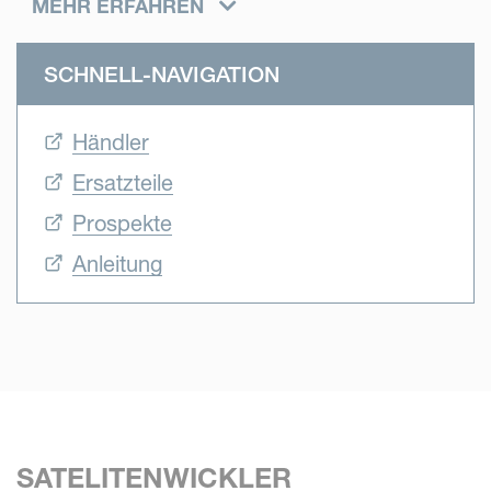
MEHR ERFAHREN
BW 2600 die passende Maschine für seine Bedürfnisse.
Diese Modelle verfügen alle über zwei angetriebene
SCHNELL-NAVIGATION
Walzen und vier Endlosriemen für eine gleichmäßige
Ballenrotation. Bei allen Modellen ist der sehr Wickeltisch
Händler
sehr niedrig positioniert, um die Ballen so schonend wie
möglich ablegen zu können. Der
Ersatzteile
Dreipunktsatellitenwickler BW 2250 SII arbeitet mit zwei
Prospekte
angetriebenen Walzen die eine sichere Ballenrotation
gewährleisten. Diese beiden Walzen sind hydraulisch
Anleitung
schwenkbar und nehmen so auch den Ballen zum
Wickeln auf.
SATELITENWICKLER