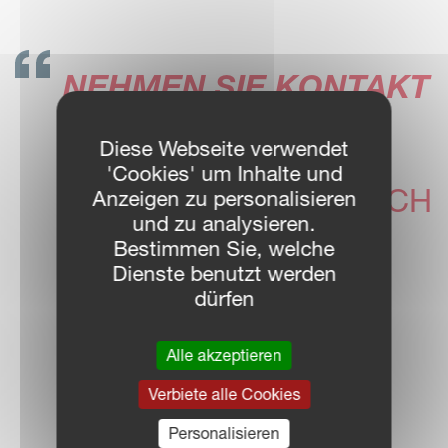
NEHMEN SIE KONTAKT
AUF!
Diese Webseite verwendet
UNSERE VICON
'Cookies' um Inhalte und
HÄNDLER FREUEN SICH
Anzeigen zu personalisieren
und zu analysieren.
IHNEN
Bestimmen Sie, welche
WEITERZUHELFEN
Dienste benutzt werden
dürfen
Alle akzeptieren
HÄNDLERSUCHE
Verbiete alle Cookies
Personalisieren