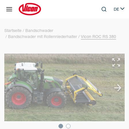
Cookie-Einstellungen
DE
Skip to main content
Search
Select 
Startseite
Bandschwader
Bandschwader mit Rollenniederhalter
Vicon ROC RS 380