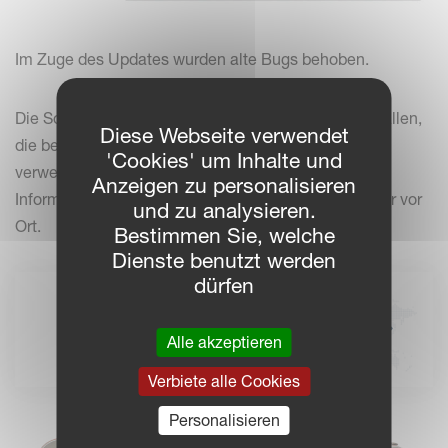
Im Zuge des Updates wurden alte Bugs behoben.
Die Software IsoMatch Tellus PRO (V1.06.1.1) steht allen,
Diese Webseite verwendet
die bereits IsoMatch GEOCONTROL
'Cookies' um Inhalte und
verwenden, kostenlos zur Verfügung. Für weitere
Anzeigen zu personalisieren
Informationen wenden Sie sich bitte an Ihren Händler vor
und zu analysieren.
Ort.
Bestimmen Sie, welche
Dienste benutzt werden
dürfen
HÄNDLERSUCHE
Finden Sie einen Vicon-
Alle akzeptieren
Händler vor Ort
Verbiete alle Cookies
Personalisieren