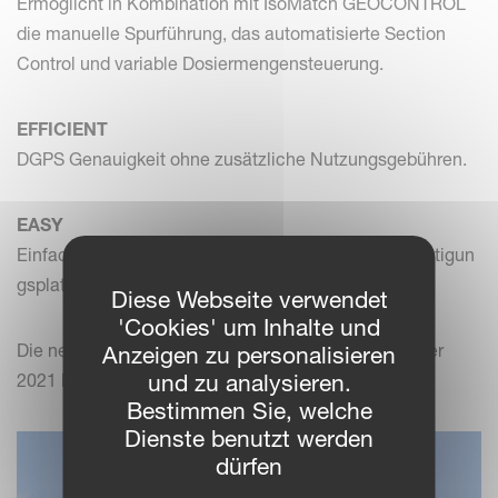
Ermöglicht in Kombination mit IsoMatch GEOCONTROL
die manuelle Spurführung, das automatisierte Section
Control und variable Dosiermengensteuerung.
EFFICIENT
DGPS Genauigkeit ohne zusätzliche Nutzungsgebühren.
EASY
Einfach zu befestigen mit einer magnetischen Befestigun
gsplatte.
Diese Webseite verwendet
'Cookies' um Inhalte und
Die neue IsoMatch Global 2 Antenne wird ab Sommer
Anzeigen zu personalisieren
2021 bei Ihrem lokalen Händler verfügbar sein.
und zu analysieren.
Bestimmen Sie, welche
Dienste benutzt werden
dürfen