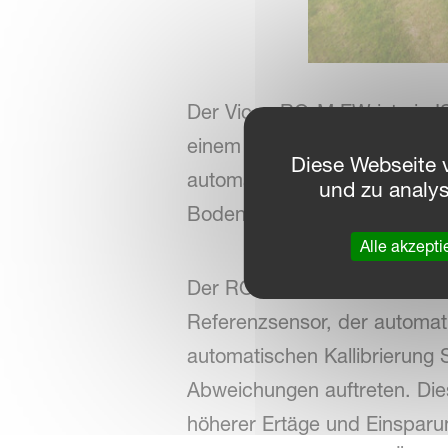
Der Vicon RO-M EW ist ein I
einem Behältervolumen von 11
Diese Webseite 
automatische Kalibrierung au
und zu analy
Boden oder hügeligem Gelän
Alle akzepti
Der RO-M EW ist mit einer 10
Referenzsensor, der automati
automatischen Kallibrierung 
Abweichungen auftreten. Die
höherer Ertäge und Einsparun