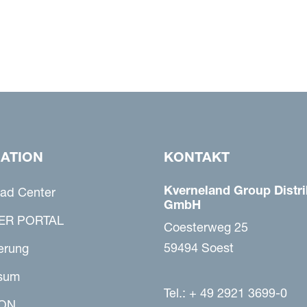
GATION
KONTAKT
Kverneland Group Distri
ad Center
GmbH
ER PORTAL
Coesterweg 25
59494 Soest
erung
sum
Tel.: + 49 2921 3699-0
ON