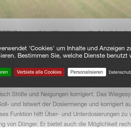
SOBUS kompatibler Wiegestreuer für Arbeitsbreit
00 bis 2000 Liter. Dieser Zweischeibenstreuer is
verwendet 'Cookies' um Inhalte und Anzeigen zu
sgestattet, das die Dosiermenge in extremen Verh
sieren. Bestimmen Sie, welche Dienste benutzt 
de, automatisch anpasst.
eren
Verbiete alle Cookies
Personalisieren
Datenschu
-to Wiegezelle ausgestattet. Diese arbeitet in Ko
sch Stöße und Neigungen korrigiert. Das Wiegesys
Soll- und Istwert der Dosiermenge und korrigiert a
ses Funktion hilft Über- und Unterdosierungen zu
g von Dünger. Er bietet auch die Möglichkeit recht