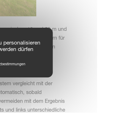
en zwischen 10 und 28 m und
t mit einem Wiegesystem für
 personalisieren
ältnissen, wie unebenen
werden dürfen
tzbestimmungen
mbination mit dem
tem vergleicht mit der
utomatisch, sobald
 vermeiden mit dem Ergebnis
s und links unterschiedliche