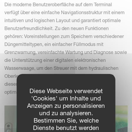
Die moderne Benutzeroberfläche auf dem Terminal
verfügt über eine einfache Navigationsstruktur mit einem
intuitiven und logischen Layout und garantiert optimale
Benutzerfreundlichkeit. Zu den neuen Funktionen
gehören: Voreinstellungen zum Speichern verschiedener
Düngemitteltypen, ein einfacher Füllmodus mit
Grenzwarnung, vereinfachte Wartung und Diagnose sowie
die Unterstützung einer digitalen elektronischen
Wasserwaage, um den Streuer mit dem hydraulischen
Oberlenker von der Traktorkabine aus zu lenken. Mit
dieser neuen Benutzeroberfläche sind die Bediener
Diese Webseite verwendet
optimal für die Zukunft des Ausbringens gerüstet.
'Cookies' um Inhalte und
Anzeigen zu personalisieren
und zu analysieren.
Bestimmen Sie, welche
Dienste benutzt werden