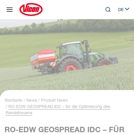
Cookie-Einstellungen
DE
Skip to main content
Search
Select 
Startseite
News
Produkt News
RO-EDW GEOSPREAD iDC – für die Optimierung des
Randstreuens
RO-EDW GEOSPREAD IDC – FÜR