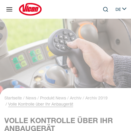
Cookie-Einstellungen
DE
Skip to main content
Search
Select 
Startseite
News
Produkt News
Archiv
Archiv 2019
Volle Kontrolle über Ihr Anbaugerät
VOLLE KONTROLLE ÜBER IHR
ANBAUGERÄT