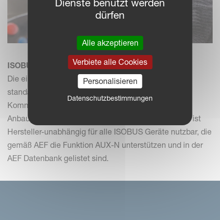
Dienste benutzt werden
dürfen
Alle akzeptieren
Verbiete alle Cookies
ISOBUS – immer kompatibel
Die einheitliche ISOBUS Sprache ermöglicht eine
Personalisieren
standardisierte und Hersteller unabhängige
Datenschutzbestimmungen
Kommunikation zwischen verschiedenen Traktoren,
Anbaugeräten, Terminals oder Zubehör. Der Joystick ist
Hersteller-unabhängig für alle ISOBUS Geräte nutzbar, die
gemäß AEF die Funktion AUX-N unterstützen und in der
AEF Datenbank gelistet sind.