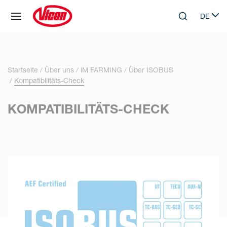
Cookie-Einstellungen
DE
Skip to main content
Search
Select 
Startseite
Über uns
iM FARMING
Über ISOBUS
Kompatibilitäts-Check
KOMPATIBILITÄTS-CHECK