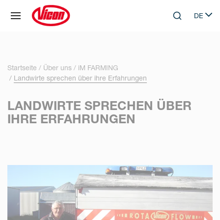
Cookie-Einstellungen
DE
Skip to main content
Search
Select 
Startseite
Über uns
iM FARMING
Landwirte sprechen über ihre Erfahrungen
LANDWIRTE SPRECHEN ÜBER
IHRE ERFAHRUNGEN