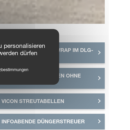
 personalisieren
VICON RV 5216 FLEXIWRAP IM DLG-
werden dürfen
FOKUSTEST
tzbestimmungen
GEOSPREAD - STREUEN OHNE
DENKEN
VICON STREUTABELLEN
INFOABENDE DÜNGERSTREUER