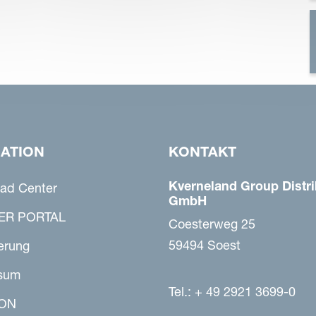
GATION
KONTAKT
Kverneland Group Distri
ad Center
GmbH
ER PORTAL
Coesterweg 25
59494 Soest
erung
sum
Tel.: + 49 2921 3699-0
ON