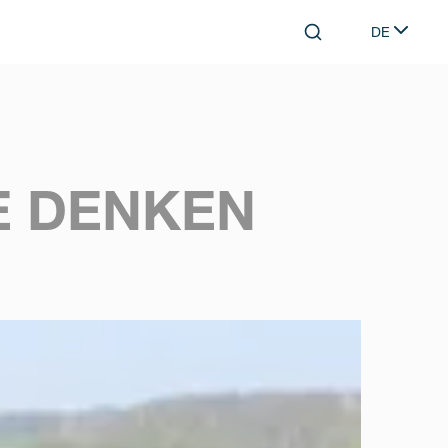
DE
Search
Select lang
E DENKEN